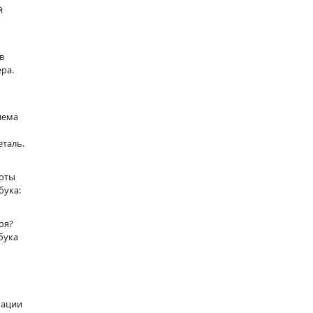
й
в
ера.
лема
еталь.
боты
бука:
оя?
бука
мации