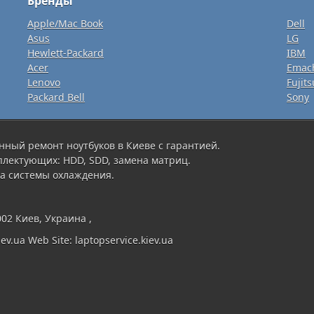
Бренды
Apple/Mac Book
Dell
Asus
LG
Hewlett-Packard
IBM
Acer
Emac
Lenovo
Fujits
Packard Bell
Sony
нный ремонт ноутбуков в Киеве с гарантией.
плектующих: HDD, SDD, замена матриц.
а системы охлаждения.
002 Киев, Украина ,
ev.ua Web Site: laptopservice.kiev.ua