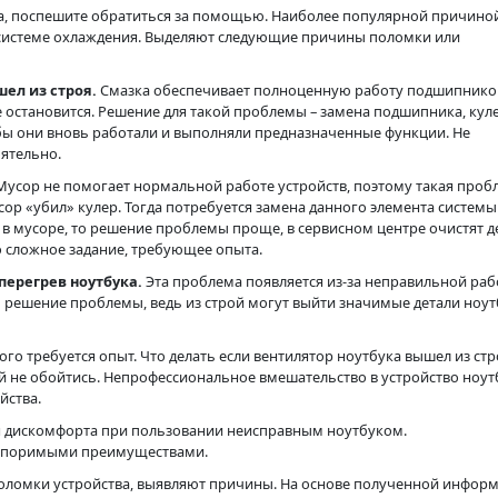
ва, поспешите обратиться за помощью. Наиболее популярной причино
 системе охлаждения. Выделяют следующие причины поломки или
ел из строя.
Смазка обеспечивает полноценную работу подшипнико
ие остановится. Решение для такой проблемы – замена подшипника, кул
обы они вновь работали и выполняли предназначенные функции. Не
ятельно.
 Мусор не помогает нормальной работе устройств, поэтому такая проб
сор «убил» кулер. Тогда потребуется замена данного элемента системы
 в мусоре, то решение проблемы проще, в сервисном центре очистят д
о сложное задание, требующее опыта.
перегрев ноутбука.
Эта проблема появляется из-за неправильной ра
ь решение проблемы, ведь из строй могут выйти значимые детали ноут
го требуется опыт. Что делать если вентилятор ноутбука вышел из стр
й не обойтись. Непрофессиональное вмешательство в устройство ноут
йства.
ься дискомфорта при пользовании неисправным ноутбуком.
оспоримыми преимуществами.
оломки устройства, выявляют причины. На основе полученной инфор