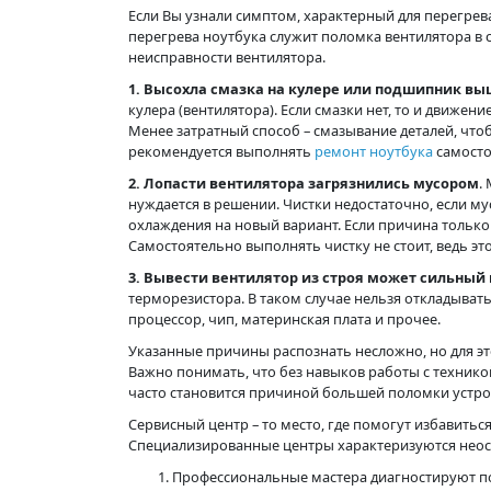
Если Вы узнали симптом, характерный для перегре
перегрева ноутбука служит поломка вентилятора в
неисправности вентилятора.
1. Высохла смазка на кулере или подшипник выш
кулера (вентилятора). Если смазки нет, то и движен
Менее затратный способ – смазывание деталей, чт
рекомендуется выполнять
ремонт ноутбука
самосто
2. Лопасти вентилятора загрязнились мусором
.
нуждается в решении. Чистки недостаточно, если му
охлаждения на новый вариант. Если причина только
Самостоятельно выполнять чистку не стоит, ведь эт
3. Вывести вентилятор из строя может сильный 
терморезистора. В таком случае нельзя откладыват
процессор, чип, материнская плата и прочее.
Указанные причины распознать несложно, но для это
Важно понимать, что без навыков работы с технико
часто становится причиной большей поломки устро
Сервисный центр – то место, где помогут избавит
Специализированные центры характеризуются не
Профессиональные мастера диагностируют п